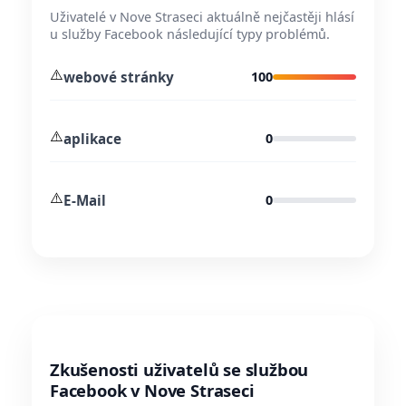
Uživatelé v Nove Straseci aktuálně nejčastěji hlásí
u služby Facebook následující typy problémů.
⚠️
webové stránky
100
⚠️
aplikace
0
⚠️
E-Mail
0
Zkušenosti uživatelů se službou
Facebook v Nove Straseci