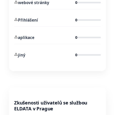
⚠️
webové stránky
0
⚠️
Přihlášení
0
⚠️
aplikace
0
⚠️
jiný
0
Zkušenosti uživatelů se službou
ELDATA v Prague