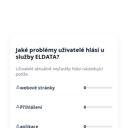
Jaké problémy uživatelé hlásí u
služby ELDATA?
Uživatelé aktuálně nejčastěji hlásí následující
potíže.
⚠️
webové stránky
0
⚠️
Přihlášení
0
⚠️
aplikace
0