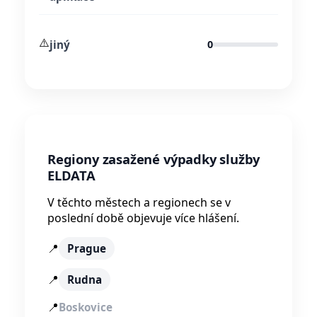
⚠️
jiný
0
Regiony zasažené výpadky služby
ELDATA
V těchto městech a regionech se v
poslední době objevuje více hlášení.
📍
Prague
📍
Rudna
📍
Boskovice