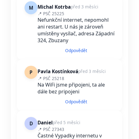
Michal Kotrba
před 3 měsíci
M
📍 PSČ 25225
Nefunkční internet, nepomohl
ani restart. U nás je zároveň
umístěny vysílač, adresa Západní
324, Zbuzany
Odpovědět
Pavla Kostínková
před 3 měsíci
P
📍 PSČ 25218
Na WiFi jsme připojeni, ta ale
dále bez pripojeni
Odpovědět
Daniel
před 5 měsíci
D
📍 PSČ 27343
Častné Vypadky internetu v