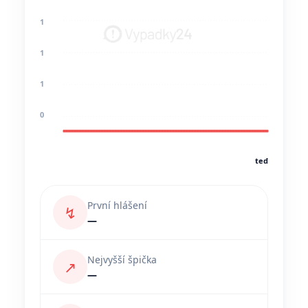
1
1
1
0
teď
První hlášení
↯
—
Nejvyšší špička
↗
—