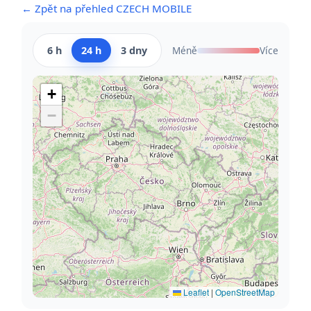
← Zpět na přehled CZECH MOBILE
6 h
24 h
3 dny
Méně
Více
+
−
Leaflet
|
OpenStreetMap