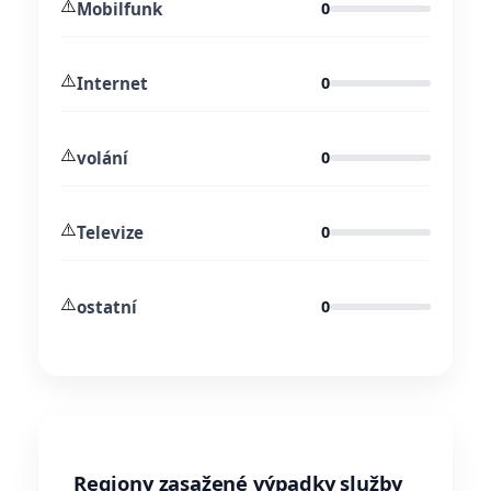
⚠️
Mobilfunk
0
⚠️
Internet
0
⚠️
volání
0
⚠️
Televize
0
⚠️
ostatní
0
Regiony zasažené výpadky služby