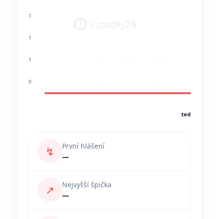
1
1
1
0
teď
První hlášení
↯
—
Nejvyšší špička
↗
—