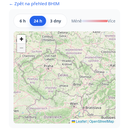
← Zpět na přehled BHIM
6 h
24 h
3 dny
Méně
Více
+
−
Leaflet
|
OpenStreetMap