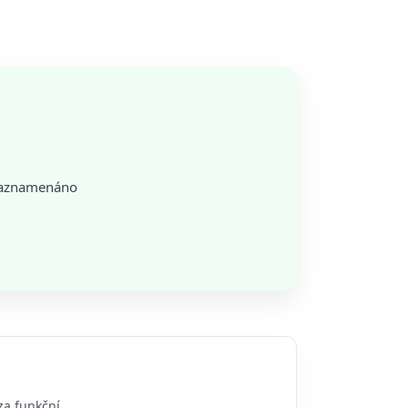
 zaznamenáno
za funkční.