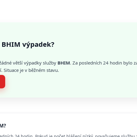
 BHIM výpadek?
žádné větší výpadky služby
BHIM
. Za posledních 24 hodin bylo
. Situace je v běžném stavu.
IM?
edních 24 hodin. Pokud je počet hlášení nízký, považujeme službu 