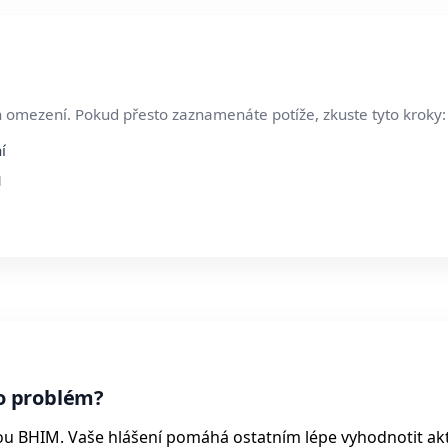
 omezení. Pokud přesto zaznamenáte potíže, zkuste tyto kroky:
í
M
o problém?
ou BHIM. Vaše hlášení pomáhá ostatním lépe vyhodnotit ak