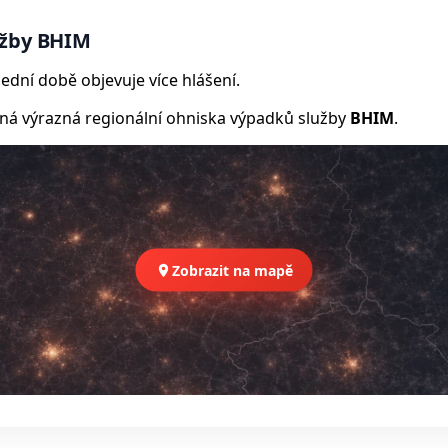
užby BHIM
ední době objevuje více hlášení.
 výrazná regionální ohniska výpadků služby
BHIM
.
Zobrazit na mapě