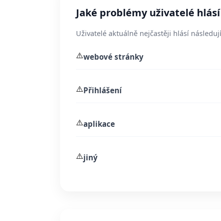
Jaké problémy uživatelé hlás
Uživatelé aktuálně nejčastěji hlásí následují
⚠️
webové stránky
⚠️
Přihlášení
⚠️
aplikace
⚠️
jiný