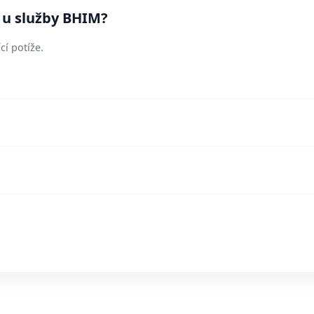
í u služby BHIM?
cí potíže.