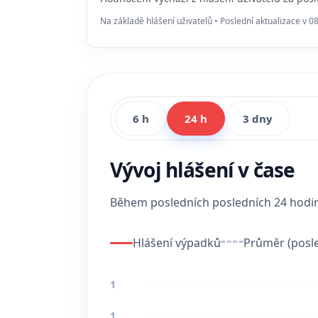
Na základě hlášení uživatelů • Poslední aktualizace v 0
6 h
24 h
3 dny
Vývoj hlášení v čase
Během posledních posledních 24 hod
Hlášení výpadků
Průměr (posle
1
1