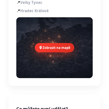
📍
Velky Tynec
📍
Hradec Králové
Zobrazit na mapě
Co můžete nyní udělat?