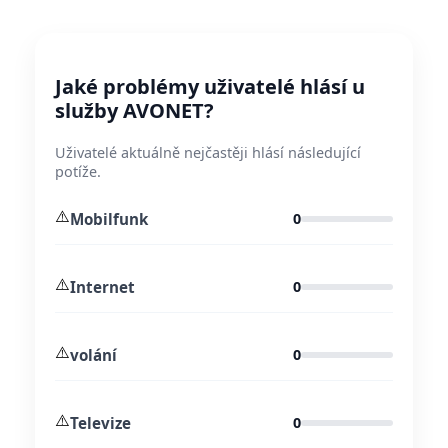
Jaké problémy uživatelé hlásí u
služby AVONET?
Uživatelé aktuálně nejčastěji hlásí následující
potíže.
⚠️
Mobilfunk
0
⚠️
Internet
0
⚠️
volání
0
⚠️
Televize
0