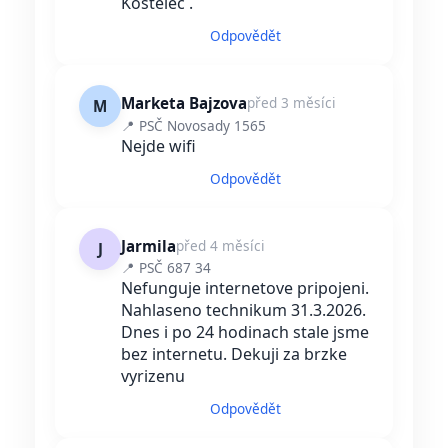
Kostelec .
Odpovědět
Marketa Bajzova
před 3 měsíci
M
📍 PSČ Novosady 1565
Nejde wifi
Odpovědět
Jarmila
před 4 měsíci
J
📍 PSČ 687 34
Nefunguje internetove pripojeni.
Nahlaseno technikum 31.3.2026.
Dnes i po 24 hodinach stale jsme
bez internetu. Dekuji za brzke
vyrizenu
Odpovědět