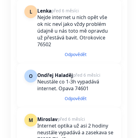
Lenka
před 6 měsíci
L
Nejde internet u nich opět vše
ok nic neví jako vždy problém
údajně u nás toto mě opravdu
už přestává bavit. Otrokovice
76502
Odpovědět
Ondřej Haladěj
před 6 měsíci
O
Neustále co 1-3h vypadává
internet. Opava 74601
Odpovědět
Miroslav
před 6 měsíci
M
Internet optika už asi 2 hodiny
neustále vypadává a zasekava se