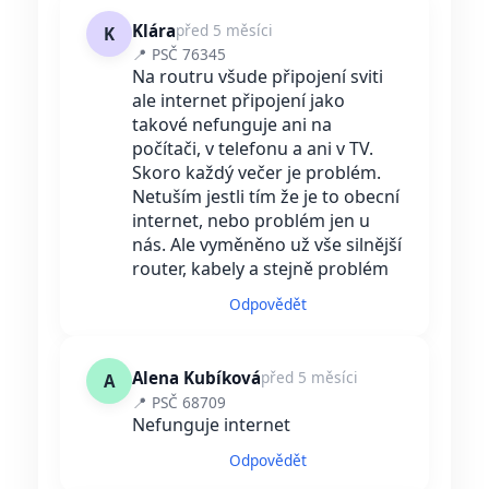
Klára
před 5 měsíci
K
📍 PSČ 76345
Na routru všude připojení sviti
ale internet připojení jako
takové nefunguje ani na
počítači, v telefonu a ani v TV.
Skoro každý večer je problém.
Netuším jestli tím že je to obecní
internet, nebo problém jen u
nás. Ale vyměněno už vše silnější
router, kabely a stejně problém
Odpovědět
Alena Kubíková
před 5 měsíci
A
📍 PSČ 68709
Nefunguje internet
Odpovědět