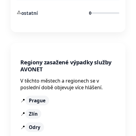
⚠️
ostatní
0
Regiony zasažené výpadky služby
AVONET
V těchto městech a regionech se v
poslední době objevuje více hlášení.
📍
Prague
📍
Zlín
📍
Odry