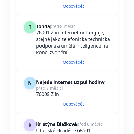
Odpovědět
Tonda
před 8 měsíci
T
76001 Zlín Internet nefunguje,
stejně jako telefonická technická
podpora a umělá inteligence na
konci zvonění.
Odpovědět
Nejede internet uz pul hodiny
N
před 8 měsíci
76005 Zlín
Odpovědět
Kristýna Blažková
před 8 měsíci
K
Uherské Hradiště 68601