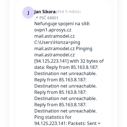
Jan Sikora
před 5 měsíci
J
📍 PSČ 68801
Nefunguje spojení na sítě:
ovpn1.aprosys.cz
mail.astramodel.cz
C:\Users\Honza>ping
mail.astramodel.cz Pinging
mail.astramodel.cz
[94.125.223.141] with 32 bytes of
data: Reply from 85.163.8.187:
Destination net unreachable.
Reply from 85.163.8.187:
Destination net unreachable.
Reply from 85.163.8.187:
Destination net unreachable.
Reply from 85.163.8.187:
Destination net unreachable.
Ping statistics for
94.125.223.141: Packets: Sent =