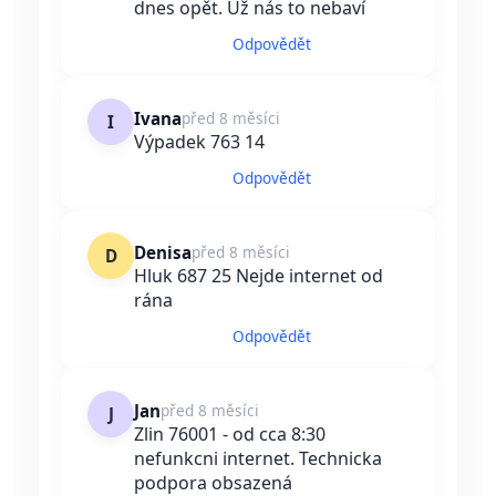
dnes opět. Už nás to nebaví
Odpovědět
Ivana
před 8 měsíci
I
Výpadek 763 14
Odpovědět
Denisa
před 8 měsíci
D
Hluk 687 25 Nejde internet od
rána
Odpovědět
Jan
před 8 měsíci
J
Zlin 76001 - od cca 8:30
nefunkcni internet. Technicka
podpora obsazená