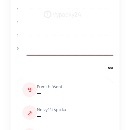
1
1
1
0
teď
První hlášení
↯
—
Nejvyšší špička
↗
—