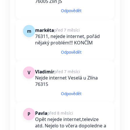
76005 Zlín JS
Odpovědět
markéta
před 7 měsíci
m
76311, nejede internet, pořád
nějaký problém!!! KONČÍM
Odpovědět
Vladimír
před 7 měsíci
V
Nejde internet Veselá u Zlína
76315
Odpovědět
Pavla
před 8 měsíci
P
Opět nejede internet,televize
atd. Nejelo to včera dopoledne a