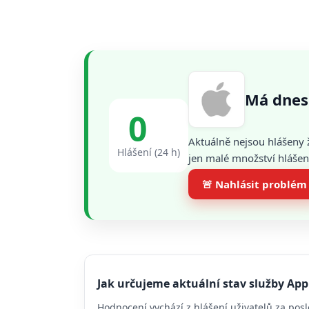
Má dnes
0
Aktuálně nejsou hlášeny 
Hlášení (24 h)
jen malé množství hlášení
🚨 Nahlásit problém
Jak určujeme aktuální stav služby App
Hodnocení vychází z hlášení uživatelů za posl