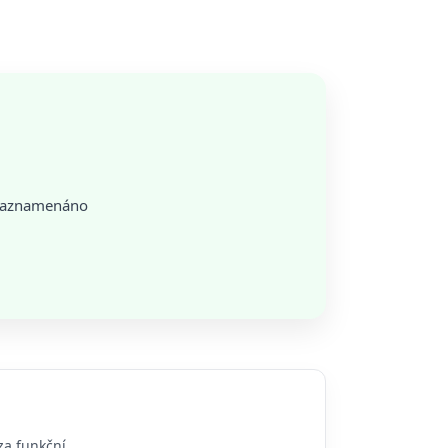
 zaznamenáno
za funkční.