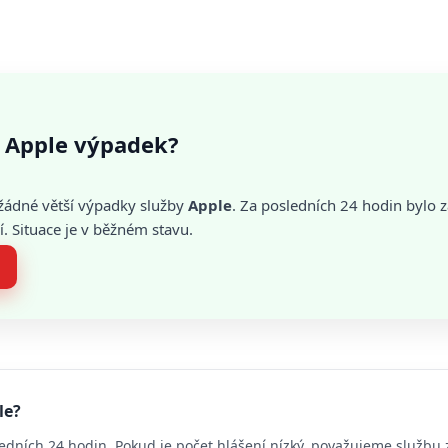
 Apple výpadek?
žádné větší výpadky služby
Apple
. Za posledních 24 hodin bylo
. Situace je v běžném stavu.
le?
edních 24 hodin. Pokud je počet hlášení nízký, považujeme službu 