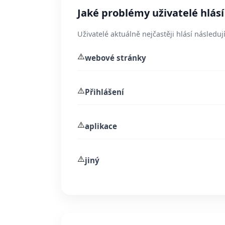
Jaké problémy uživatelé hlásí
Uživatelé aktuálně nejčastěji hlásí následují
⚠️
webové stránky
⚠️
Přihlášení
⚠️
aplikace
⚠️
jiný