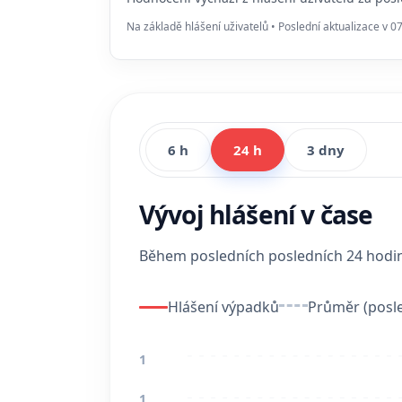
Na základě hlášení uživatelů • Poslední aktualizace v 0
6 h
24 h
3 dny
Vývoj hlášení v čase
Během posledních posledních 24 hod
Hlášení výpadků
Průměr (posle
1
1