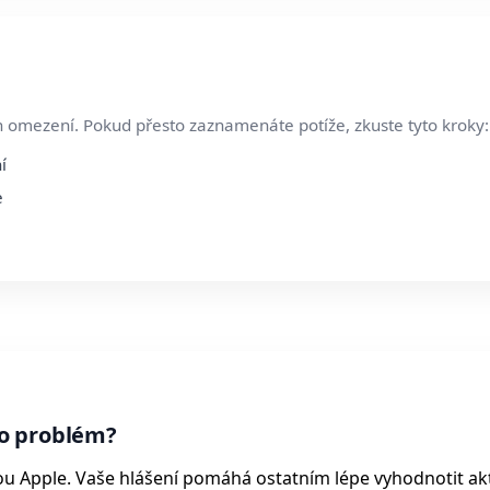
h omezení. Pokud přesto zaznamenáte potíže, zkuste tyto kroky:
í
e
o problém?
ou Apple. Vaše hlášení pomáhá ostatním lépe vyhodnotit ak