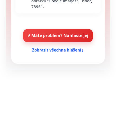
obrázků "Google images". Třinec,
73961.
⚡ Máte problém? Nahlaste jej
↓
Zobrazit všechna hlášení