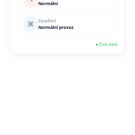
◔
Normální
Zasažení
⌘
Normální provoz
● Živá data