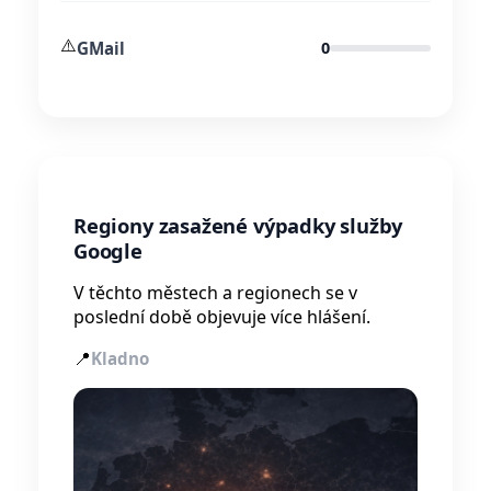
⚠️
GMail
0
Regiony zasažené výpadky služby
Google
V těchto městech a regionech se v
poslední době objevuje více hlášení.
📍
Kladno