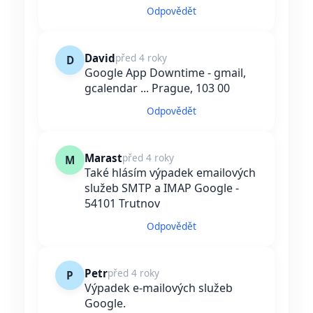
Odpovědět
David
před 4 roky
D
Google App Downtime - gmail,
gcalendar ... Prague, 103 00
Odpovědět
Marast
před 4 roky
M
Také hlásím výpadek emailových
služeb SMTP a IMAP Google -
54101 Trutnov
Odpovědět
Petr
před 4 roky
P
Výpadek e-mailových služeb
Google.