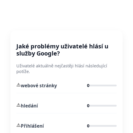
Jaké problémy uživatelé hlásí u
služby Google?
Uživatelé aktuálně nejčastěji hlásí následující
potíže.
⚠️
webové stránky
0
⚠️
hledání
0
⚠️
Přihlášení
0