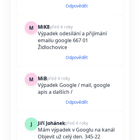
Odpovědět
MiK8
před 4 roky
M
Výpadek odesílání a přijímání
emailu google 667 01
Židlochovice
Odpovědět
MiB
před 4 roky
M
Výpadek Google / mail, google
apis a dalších /
Odpovědět
Jiří Johánek
před 4 roky
J
Mám výpadek v Googlu na kanál
Objevit už celý den. 345-22