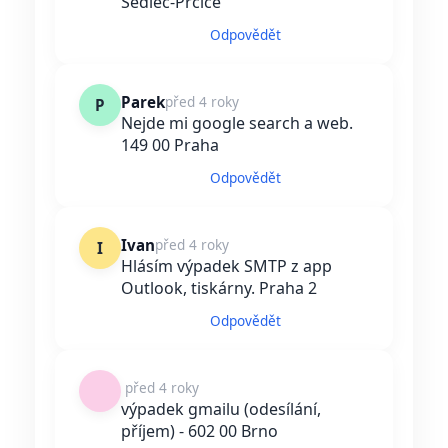
Sedlec-Prčice
Odpovědět
Parek
před 4 roky
P
Nejde mi google search a web.
149 00 Praha
Odpovědět
Ivan
před 4 roky
I
Hlásím výpadek SMTP z app
Outlook, tiskárny. Praha 2
Odpovědět
před 4 roky
výpadek gmailu (odesílání,
příjem) - 602 00 Brno