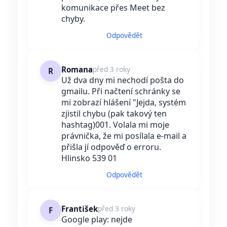
komunikace přes Meet bez
chyby.
Odpovědět
Romana
před 3 roky
R
Už dva dny mi nechodí pošta do
gmailu. Při načtení schránky se
mi zobrazí hlášení "Jejda, systém
zjistil chybu (pak takový ten
hashtag)001. Volala mi moje
právnička, že mi posílala e-mail a
přišla jí odpověď o erroru.
Hlinsko 539 01
Odpovědět
František
před 3 roky
F
Google play: nejde