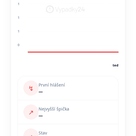
1
1
1
0
teď
První hlášení
↯
—
Nejvyšší špička
↗
—
Stav