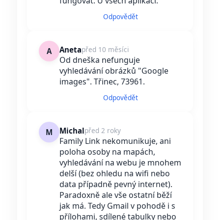
fungovat. U všech aplikací.
Odpovědět
Aneta
před 10 měsíci
A
Od dneška nefunguje
vyhledávání obrázků "Google
images". Třinec, 73961.
Odpovědět
Michal
před 2 roky
M
Family Link nekomunikuje, ani
poloha osoby na mapách,
vyhledávání na webu je mnohem
delší (bez ohledu na wifi nebo
data případně pevný internet).
Paradoxně ale vše ostatní běží
jak má. Tedy Gmail v pohodě i s
přílohami, sdílené tabulky nebo