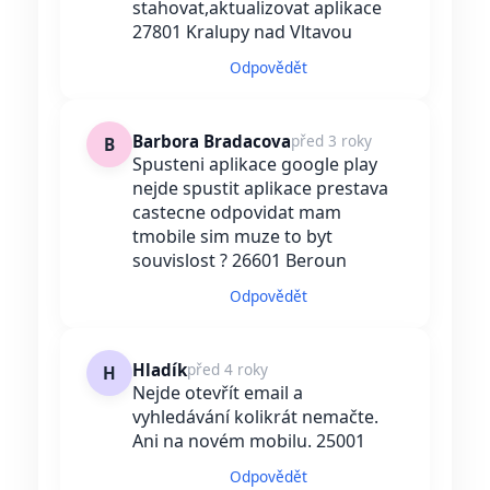
stahovat,aktualizovat aplikace
27801 Kralupy nad Vltavou
Odpovědět
Barbora Bradacova
před 3 roky
B
Spusteni aplikace google play
nejde spustit aplikace prestava
castecne odpovidat mam
tmobile sim muze to byt
souvislost ? 26601 Beroun
Odpovědět
Hladík
před 4 roky
H
Nejde otevřít email a
vyhledávání kolikrát nemačte.
Ani na novém mobilu. 25001
Odpovědět