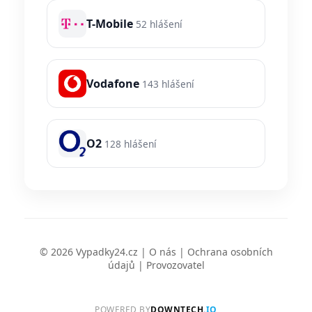
T-Mobile
52 hlášení
Vodafone
143 hlášení
O2
128 hlášení
© 2026 Vypadky24.cz |
O nás
|
Ochrana osobních
údajů
|
Provozovatel
POWERED BY
DOWNTECH
.IO