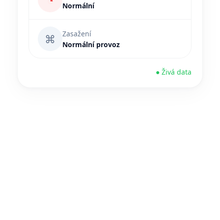
◔
Normální
Zasažení
⌘
Normální provoz
● Živá data