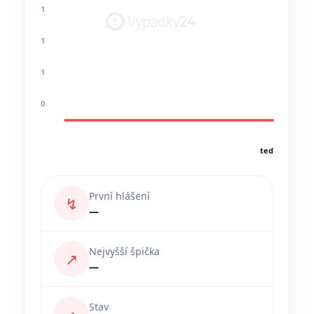
1
1
1
0
teď
První hlášení
↯
—
Nejvyšší špička
↗
—
Stav