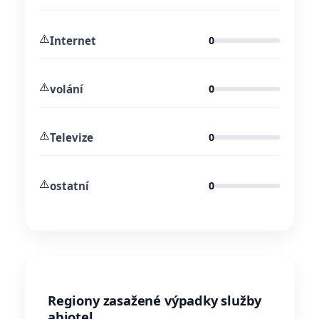
⚠️
Internet
0
⚠️
volání
0
⚠️
Televize
0
⚠️
ostatní
0
Regiony zasažené výpadky služby
abiotel