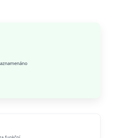
o zaznamenáno
za funkční.