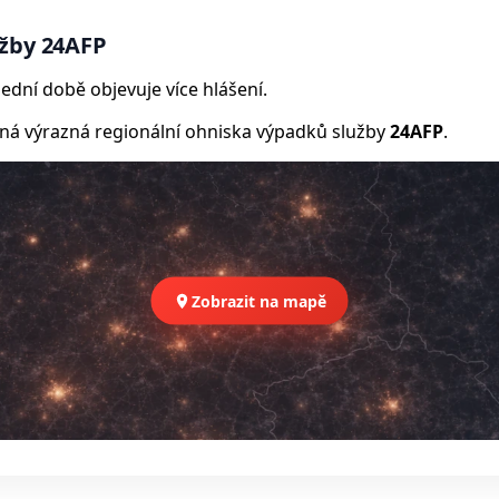
užby 24AFP
ední době objevuje více hlášení.
 výrazná regionální ohniska výpadků služby
24AFP
.
Zobrazit na mapě