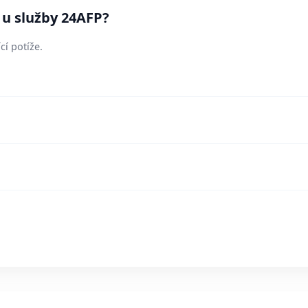
 u služby 24AFP?
cí potíže.