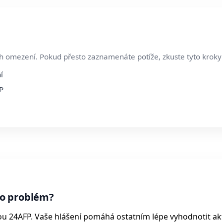
h omezení. Pokud přesto zaznamenáte potíže, zkuste tyto kroky
í
P
o problém?
ou 24AFP. Vaše hlášení pomáhá ostatním lépe vyhodnotit ak