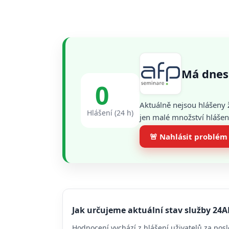
Má dnes
0
Aktuálně nejsou hlášeny 
Hlášení (24 h)
jen malé množství hlášení
🚨 Nahlásit problém
Jak určujeme aktuální stav služby 24A
Hodnocení vychází z hlášení uživatelů za posl