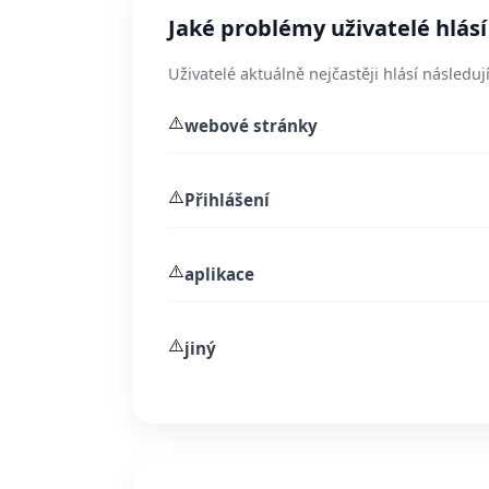
Jaké problémy uživatelé hlásí
Uživatelé aktuálně nejčastěji hlásí následují
⚠️
webové stránky
⚠️
Přihlášení
⚠️
aplikace
⚠️
jiný