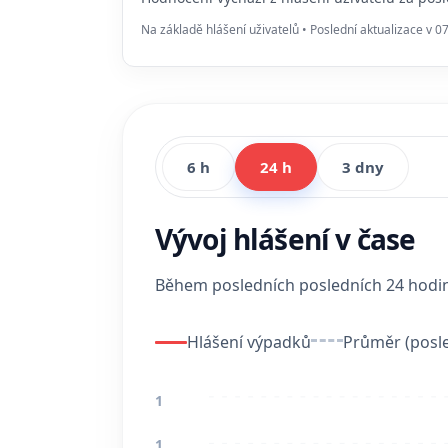
Na základě hlášení uživatelů • Poslední aktualizace v 0
6 h
24 h
3 dny
Vývoj hlášení v čase
Během posledních posledních 24 hod
Hlášení výpadků
Průměr (posle
1
1