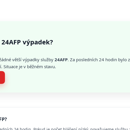
 24AFP výpadek?
žádné větší výpadky služby
24AFP
. Za posledních 24 hodin byl
. Situace je v běžném stavu.
FP?
edních 24 hodin. Pokud je počet hlášení nízký, považujeme službu 