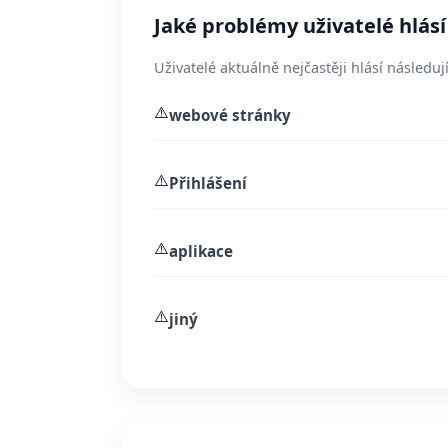
Jaké problémy uživatelé hlásí
Uživatelé aktuálně nejčastěji hlásí následují
⚠️
webové stránky
⚠️
Přihlášení
⚠️
aplikace
⚠️
jiný