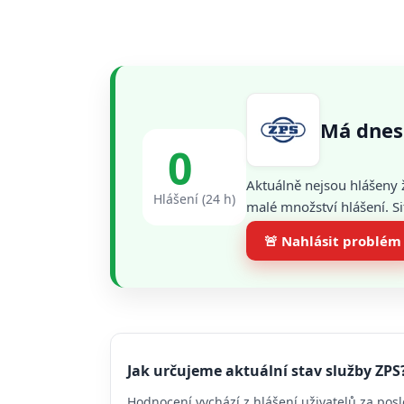
Má dnes
0
Aktuálně nejsou hlášeny 
Hlášení (24 h)
malé množství hlášení. Si
🚨 Nahlásit problém
Jak určujeme aktuální stav služby ZPS
Hodnocení vychází z hlášení uživatelů za posl