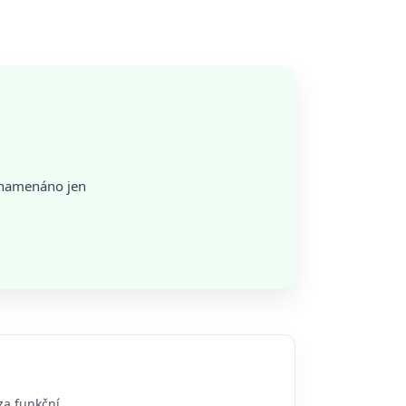
znamenáno jen
za funkční.