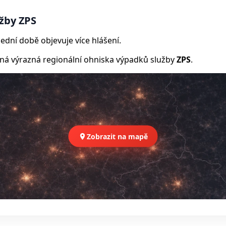
žby ZPS
ední době objevuje více hlášení.
 výrazná regionální ohniska výpadků služby
ZPS
.
Zobrazit na mapě