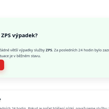
 ZPS výpadek?
žádné větší výpadky služby
ZPS
. Za posledních 24 hodin bylo za
tuace je v běžném stavu.
?
edních 24 hodin. Pokud je počet hlášení nízký, považujeme službu 