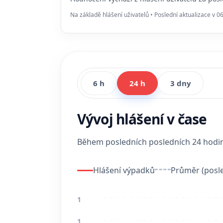
Na základě hlášení uživatelů • Poslední aktualizace v 0
6 h
24 h
3 dny
Vývoj hlášení v čase
Během posledních posledních 24 hod
Hlášení výpadků
Průměr (posle
1
1