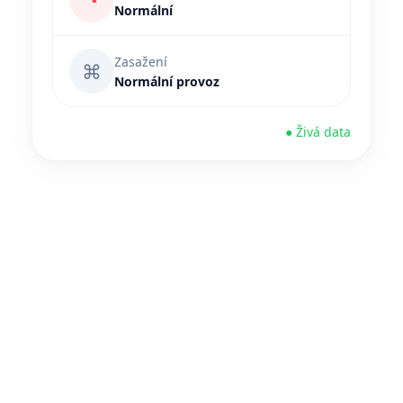
◔
Normální
Zasažení
⌘
Normální provoz
● Živá data