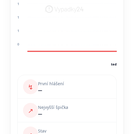
1
1
1
0
teď
První hlášení
↯
—
Nejvyšší špička
↗
—
Stav