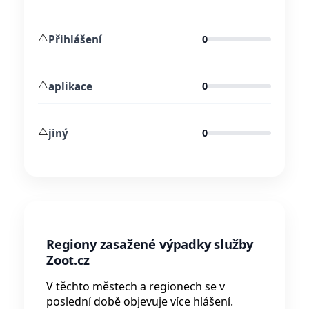
⚠️
Přihlášení
0
⚠️
aplikace
0
⚠️
jiný
0
Regiony zasažené výpadky služby
Zoot.cz
V těchto městech a regionech se v
poslední době objevuje více hlášení.