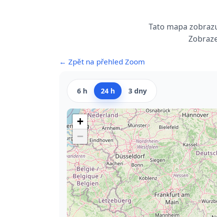
Tato mapa zobrazu
Zobraze
← Zpět na přehled Zoom
6 h
24 h
3 dny
+
−