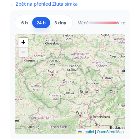
← Zpět na přehled Zluta simka
6 h
24 h
3 dny
Méně
Více
+
−
Leaflet
|
OpenStreetMap