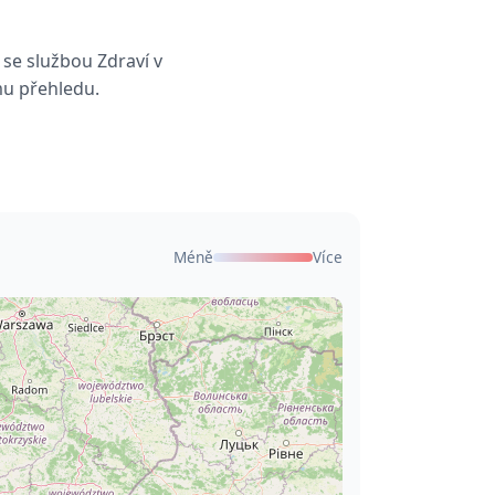
se službou Zdraví v
mu přehledu.
Méně
Více