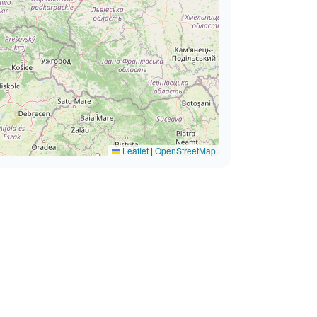
Leaflet
|
OpenStreetMap