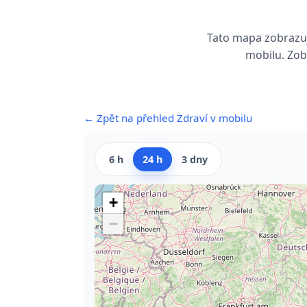
Tato mapa zobrazuj
mobilu. Zob
← Zpět na přehled Zdraví v mobilu
6 h
24 h
3 dny
+
−