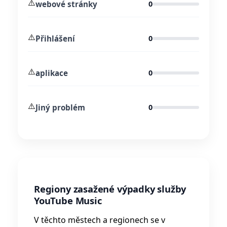
⚠️
webové stránky
0
⚠️
Přihlášení
0
⚠️
aplikace
0
⚠️
Jiný problém
0
Regiony zasažené výpadky služby
YouTube Music
V těchto městech a regionech se v