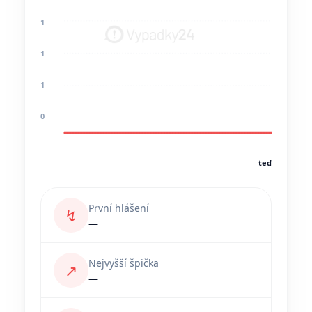
1
1
1
0
teď
První hlášení
↯
—
Nejvyšší špička
↗
—