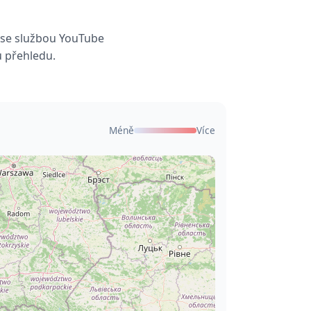
ů se službou YouTube
u přehledu.
Méně
Více