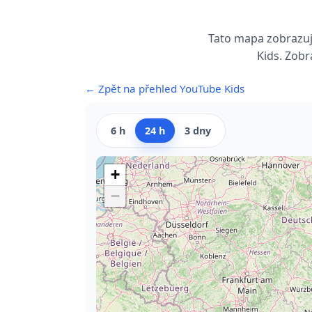
Tato mapa zobrazuje
Kids. Zobr
← Zpět na přehled YouTube Kids
6 h
24 h
3 dny
+
−