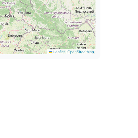
Leaflet
|
OpenStreetMap