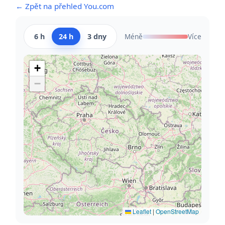
← Zpět na přehled You.com
6 h
24 h
3 dny
Méně
Více
+
−
Leaflet
|
OpenStreetMap