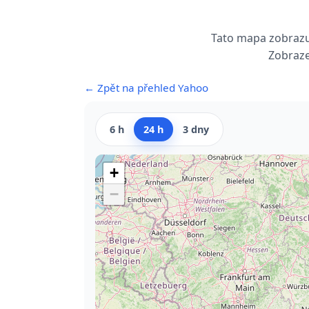
Tato mapa zobrazuj
Zobraze
← Zpět na přehled Yahoo
6 h
24 h
3 dny
+
−