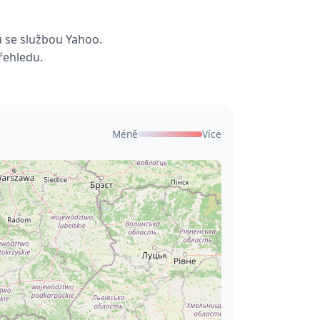
ů se službou Yahoo.
řehledu.
Méně
Více