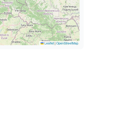
Leaflet
|
OpenStreetMap