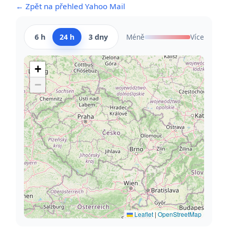
← Zpět na přehled Yahoo Mail
6 h
24 h
3 dny
Méně
Více
+
−
Leaflet
|
OpenStreetMap