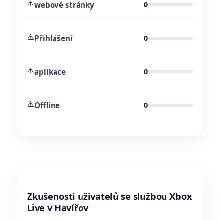
⚠️
webové stránky
0
⚠️
Přihlášení
0
⚠️
aplikace
0
⚠️
Offline
0
Zkušenosti uživatelů se službou Xbox
Live v Havířov