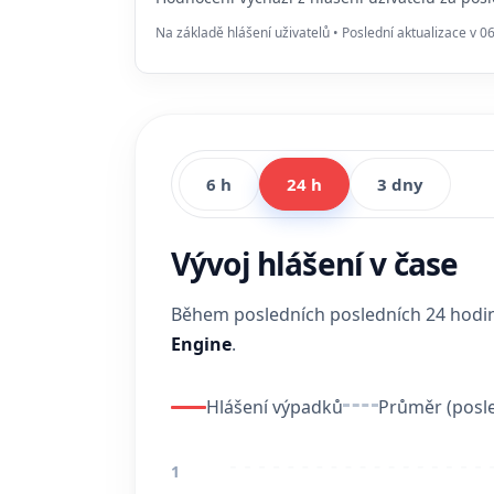
Na základě hlášení uživatelů • Poslední aktualizace v 0
6 h
24 h
3 dny
Vývoj hlášení v čase
Během posledních posledních 24 hod
Engine
.
Hlášení výpadků
Průměr (posle
1