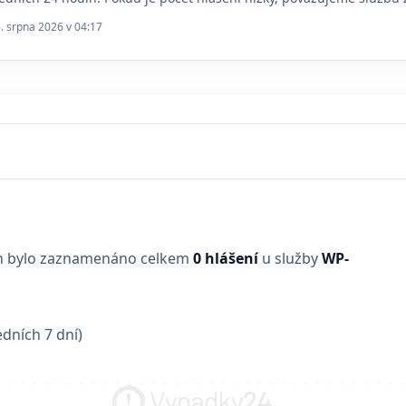
6. srpna 2026 v 04:17
in bylo zaznamenáno celkem
0 hlášení
u služby
WP-
dních 7 dní)