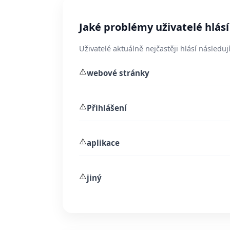
Jaké problémy uživatelé hlás
Uživatelé aktuálně nejčastěji hlásí následují
⚠️
webové stránky
⚠️
Přihlášení
⚠️
aplikace
⚠️
jiný