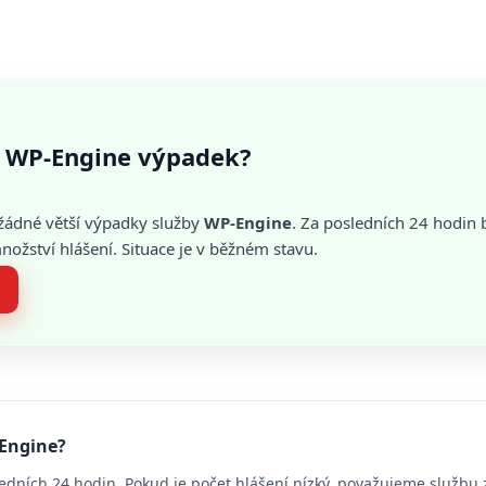
 WP-Engine výpadek?
žádné větší výpadky služby
WP-Engine
. Za posledních 24 hodin 
žství hlášení. Situace je v běžném stavu.
-Engine?
edních 24 hodin. Pokud je počet hlášení nízký, považujeme službu 