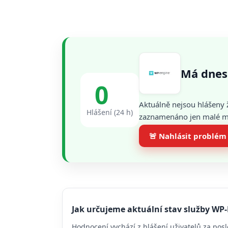
Má dnes
0
Aktuálně nejsou hlášeny 
Hlášení (24 h)
zaznamenáno jen malé mno
🚨 Nahlásit problém
Jak určujeme aktuální stav služby WP
Hodnocení vychází z hlášení uživatelů za posl