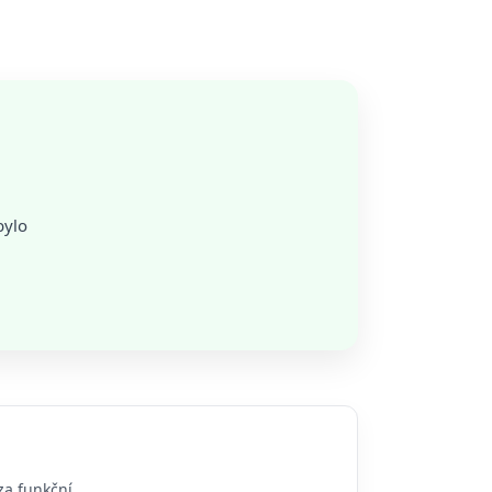
bylo
za funkční.