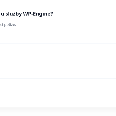
í u služby WP-Engine?
cí potíže.