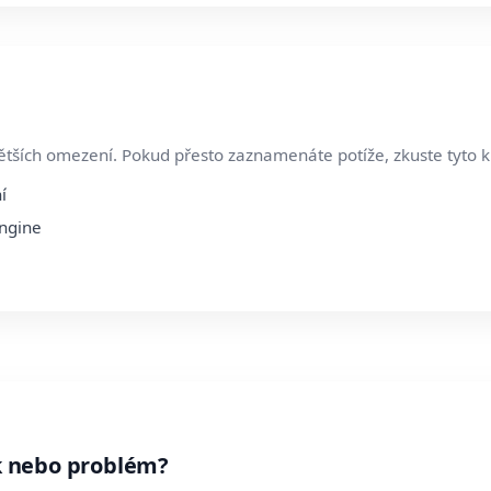
tších omezení. Pokud přesto zaznamenáte potíže, zkuste tyto k
í
Engine
 nebo problém?