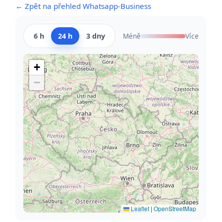
← Zpět na přehled Whatsapp-Business
6 h
24 h
3 dny
Méně
Více
+
−
Leaflet
|
OpenStreetMap