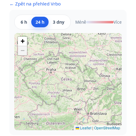
← Zpět na přehled Vrbo
6 h
24 h
3 dny
Méně
Více
+
−
Leaflet
|
OpenStreetMap