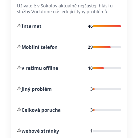
Uživatelé v Sokolov aktuálně nejčastěji hlásí u
služby Vodafone následující typy problémů.
⚠️
Internet
46
⚠️
Mobilní telefon
29
⚠️
v režimu offline
18
⚠️
Jiný problém
3
⚠️
Celková porucha
3
⚠️
webové stránky
1