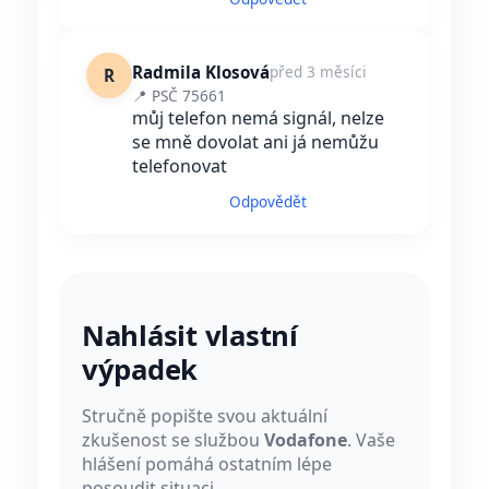
Radmila Klosová
před 3 měsíci
R
📍 PSČ 75661
můj telefon nemá signál, nelze
se mně dovolat ani já nemůžu
telefonovat
Odpovědět
Nahlásit vlastní
výpadek
Stručně popište svou aktuální
zkušenost se službou
Vodafone
. Vaše
hlášení pomáhá ostatním lépe
posoudit situaci.