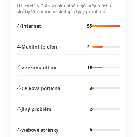
Uživatelé v Ostrava aktuálně nejčastěji hlásí u
služby Vodafone následující typy problémů.
⚠️
Internet
55
⚠️
Mobilní telefon
21
⚠️
v režimu offline
19
⚠️
Celková porucha
3
⚠️
Jiný problém
2
⚠️
webové stránky
0