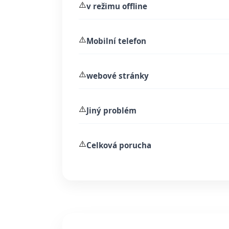
⚠️
v režimu offline
⚠️
Mobilní telefon
⚠️
webové stránky
⚠️
Jiný problém
⚠️
Celková porucha