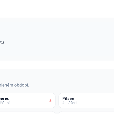
itu
voleném období.
berec
Pilsen
5
lášení
4 hlášení