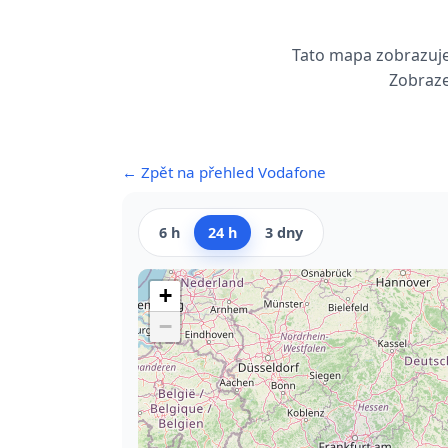
Tato mapa zobrazuje
Zobraze
← Zpět na přehled Vodafone
6 h
24 h
3 dny
+
−