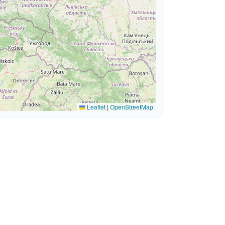
Leaflet
|
OpenStreetMap