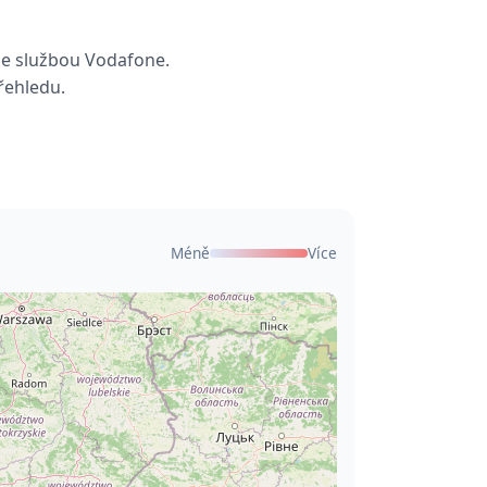
se službou Vodafone.
řehledu.
Méně
Více