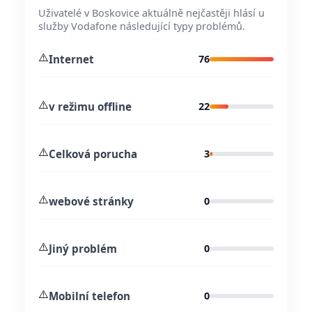
Uživatelé v Boskovice aktuálně nejčastěji hlásí u
služby Vodafone následující typy problémů.
⚠️
Internet
76
⚠️
v režimu offline
22
⚠️
Celková porucha
3
⚠️
webové stránky
0
⚠️
Jiný problém
0
⚠️
Mobilní telefon
0