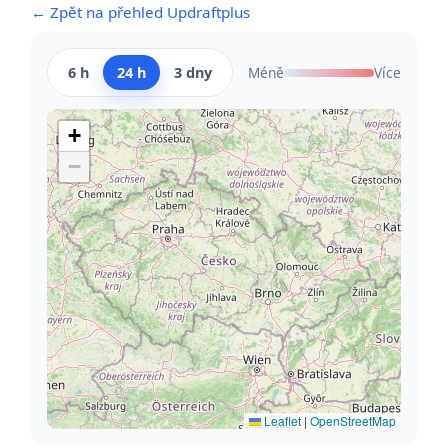
← Zpět na přehled Updraftplus
6 h
24 h
3 dny
Méně
Více
+
−
Leaflet
|
OpenStreetMap