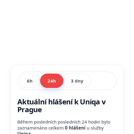
6h
24h
3 dny
Aktuální hlášení k Uniqa v
Prague
Během posledních posledních 24 hodin bylo
zaznamenáno celkem
0 hlášení
u služby
Uniqa
.