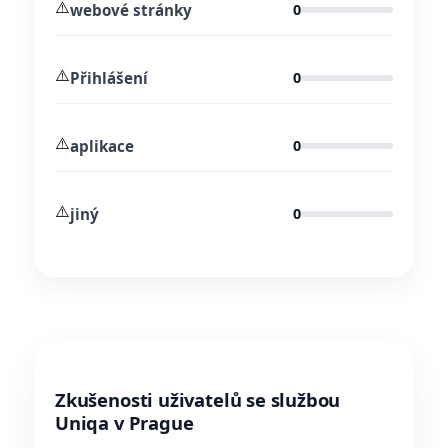
⚠️
webové stránky
0
⚠️
Přihlášení
0
⚠️
aplikace
0
⚠️
jiný
0
Zkušenosti uživatelů se službou
Uniqa v Prague