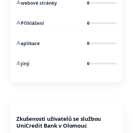
⚠️
webové stránky
0
⚠️
Přihlášení
0
⚠️
aplikace
0
⚠️
jiný
0
Zkušenosti uživatelů se službou
UniCredit Bank v Olomouc