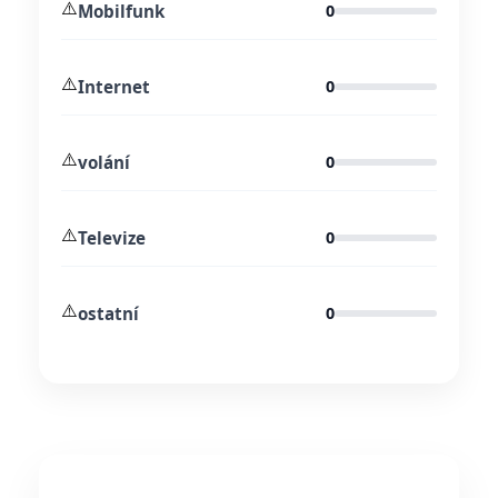
⚠️
Mobilfunk
0
⚠️
Internet
0
⚠️
volání
0
⚠️
Televize
0
⚠️
ostatní
0