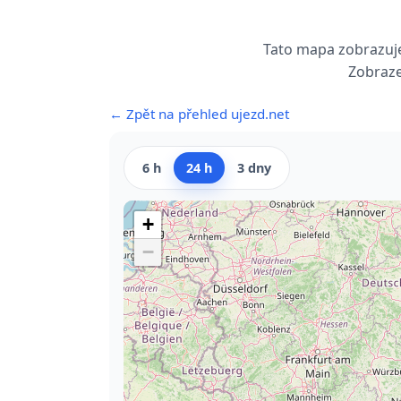
Tato mapa zobrazuje
Zobraze
← Zpět na přehled ujezd.net
6 h
24 h
3 dny
+
−