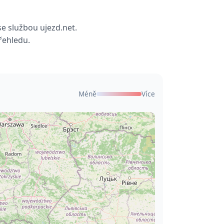
e službou ujezd.net.
řehledu.
Méně
Více