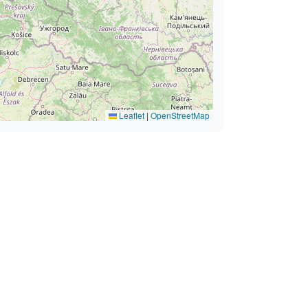
Leaflet
|
OpenStreetMap