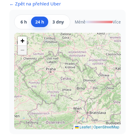
← Zpět na přehled Uber
6 h
24 h
3 dny
Méně
Více
+
−
Leaflet
|
OpenStreetMap