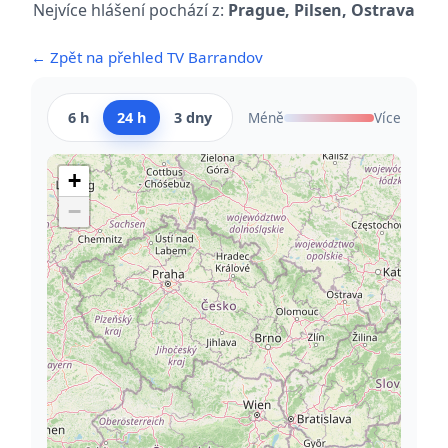
Nejvíce hlášení pochází z:
Prague, Pilsen, Ostrava
← Zpět na přehled TV Barrandov
6 h
24 h
3 dny
Méně
Více
+
−