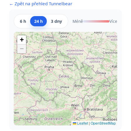
← Zpět na přehled Tunnelbear
6 h
24 h
3 dny
Méně
Více
+
−
Leaflet
|
OpenStreetMap