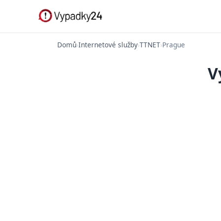
Domů
›
Internetové služby
›
TTNET
›
Prague
V