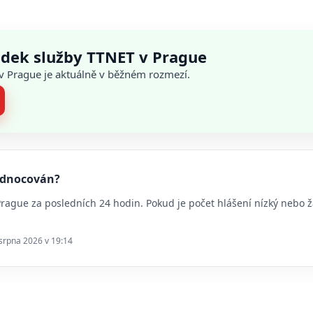
adek služby TTNET v Prague
 v Prague je aktuálně v běžném rozmezí.
hodnocován?
 Prague za posledních 24 hodin. Pokud je počet hlášení nízký nebo
 srpna 2026 v 19:14