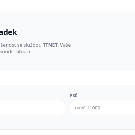
padek
ušenost se službou
TTNET
. Vaše
oudit situaci.
PSČ