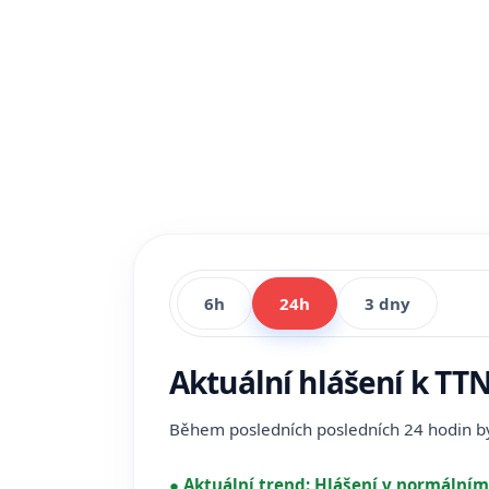
6h
24h
3 dny
Aktuální hlášení k TT
Během posledních posledních 24 hodin 
●
Aktuální trend:
Hlášení v normálním