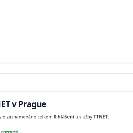
NET v Prague
bylo zaznamenáno celkem
0 hlášení
u služby
TTNET
.
 rozmezí