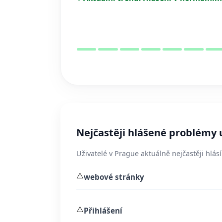
Nejčastěji hlášené problémy 
Uživatelé v Prague aktuálně nejčastěji hlás
⚠️
webové stránky
⚠️
Přihlášení