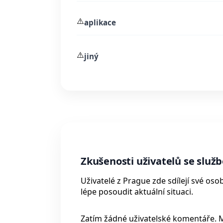
⚠️
aplikace
⚠️
jiný
Zkušenosti uživatelů se služ
Uživatelé z Prague zde sdílejí své o
lépe posoudit aktuální situaci.
Zatím žádné uživatelské komentáře. 