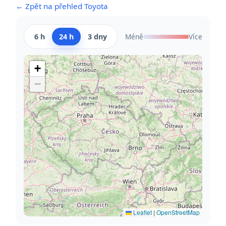
← Zpět na přehled Toyota
6 h
24 h
3 dny
Méně
Více
+
−
Leaflet
|
OpenStreetMap