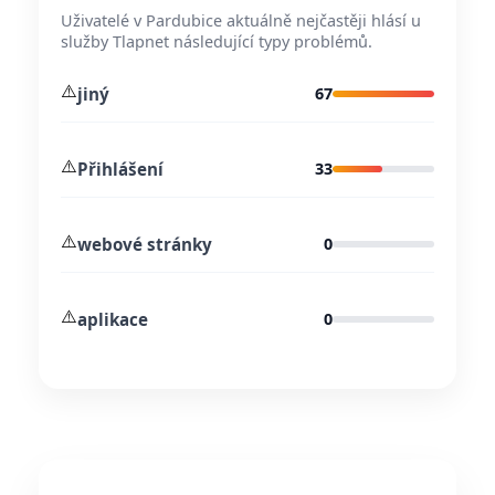
Uživatelé v Pardubice aktuálně nejčastěji hlásí u
služby Tlapnet následující typy problémů.
⚠️
jiný
67
⚠️
Přihlášení
33
⚠️
webové stránky
0
⚠️
aplikace
0