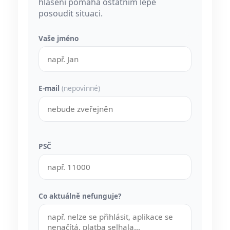
hlášení pomáhá ostatním lépe
posoudit situaci.
Vaše jméno
E-mail
(nepovinné)
PSČ
Co aktuálně nefunguje?