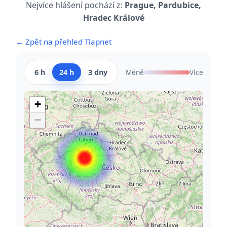
Nejvíce hlášení pochází z:
Prague, Pardubice,
Hradec Králové
← Zpět na přehled Tlapnet
6 h
24 h
3 dny
Méně
Více
+
−