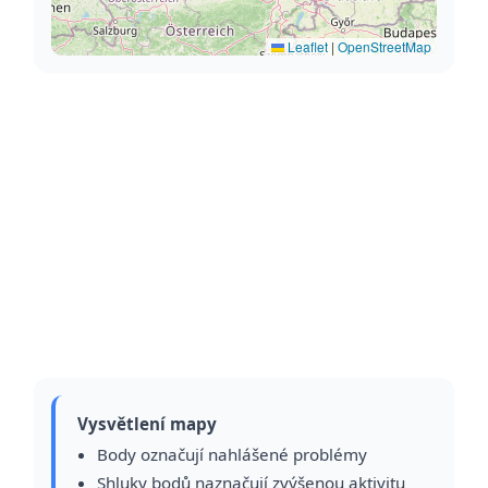
Leaflet
|
OpenStreetMap
Vysvětlení mapy
Body označují nahlášené problémy
Shluky bodů naznačují zvýšenou aktivitu