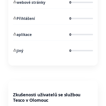
⚠️
webové stránky
0
⚠️
Přihlášení
0
⚠️
aplikace
0
⚠️
jiný
0
Zkušenosti uživatelů se službou
Tesco v Olomouc