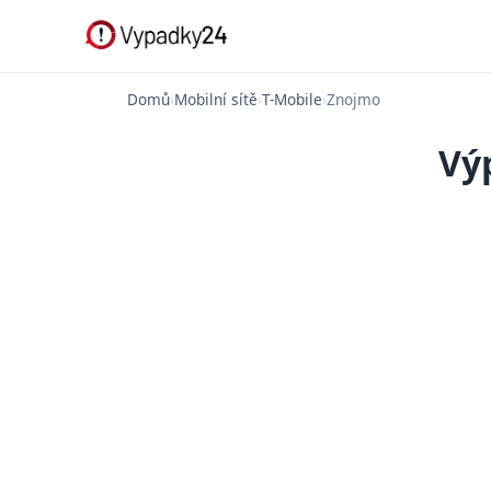
Domů
›
Mobilní sítě
›
T-Mobile
›
Znojmo
Vý