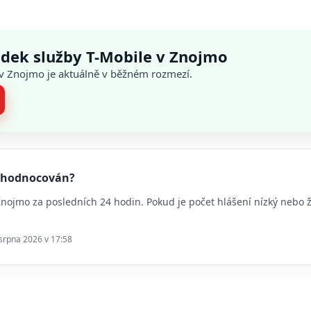
adek služby T-Mobile v Znojmo
 v Znojmo je aktuálně v běžném rozmezí.
 vyhodnocován?
 Znojmo za posledních 24 hodin. Pokud je počet hlášení nízký neb
 srpna 2026 v 17:58