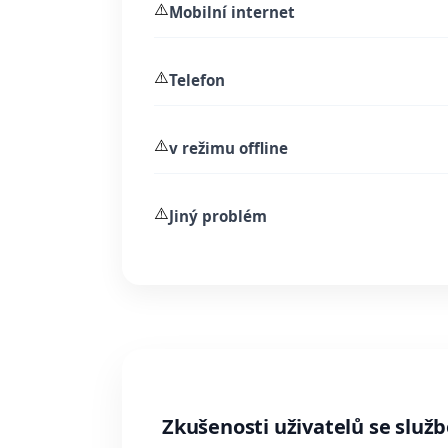
⚠️
Mobilní internet
⚠️
Telefon
⚠️
v režimu offline
⚠️
Jiný problém
Zkušenosti uživatelů se služ