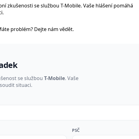
obní zkušenosti se službou T-Mobile. Vaše hlášení pomáhá
i.
Máte problém? Dejte nám vědět.
padek
ušenost se službou
T-Mobile
. Vaše
oudit situaci.
PSČ