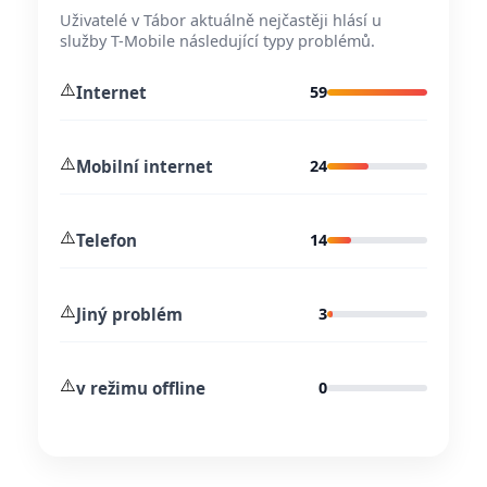
Uživatelé v Tábor aktuálně nejčastěji hlásí u
služby T-Mobile následující typy problémů.
⚠️
Internet
59
⚠️
Mobilní internet
24
⚠️
Telefon
14
⚠️
Jiný problém
3
⚠️
v režimu offline
0