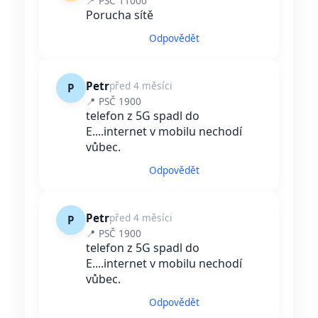
📍 PSČ 11000
Porucha sítě
Odpovědět
Petr
před 4 měsíci
P
📍 PSČ 1900
telefon z 5G spadl do
E....internet v mobilu nechodí
vůbec.
Odpovědět
Petr
před 4 měsíci
P
📍 PSČ 1900
telefon z 5G spadl do
E....internet v mobilu nechodí
vůbec.
Odpovědět