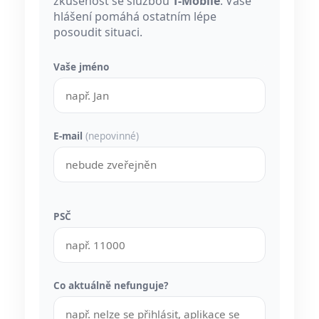
zkušenost se službou
T-Mobile
. Vaše
hlášení pomáhá ostatním lépe
posoudit situaci.
Vaše jméno
E-mail
(nepovinné)
PSČ
Co aktuálně nefunguje?