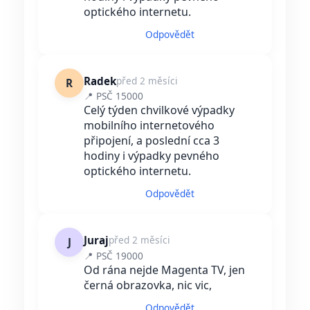
optického internetu.
Odpovědět
Radek
před 2 měsíci
R
📍 PSČ 15000
Celý týden chvilkové výpadky
mobilního internetového
připojení, a poslední cca 3
hodiny i výpadky pevného
optického internetu.
Odpovědět
Juraj
před 2 měsíci
J
📍 PSČ 19000
Od rána nejde Magenta TV, jen
černá obrazovka, nic vic,
Odpovědět