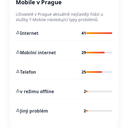
Mobile v Prague
Uživatelé v Prague aktuálně nejčastěji hlásí u
služby T-Mobile následující typy problémů.
⚠️
Internet
41
⚠️
Mobilní internet
29
⚠️
Telefon
25
⚠️
v režimu offline
2
⚠️
Jiný problém
2