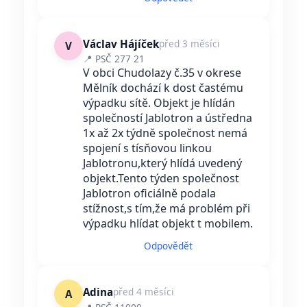
Václav Hájíček
před 3 měsíci
V
📍 PSČ 277 21
V obci Chudolazy č.35 v okrese
Mělník dochází k dost častému
výpadku sítě. Objekt je hlídán
společností Jablotron a ústředna
1x až 2x týdně společnost nemá
spojení s tísňovou linkou
Jablotronu,který hlídá uvedený
objekt.Tento týden společnost
Jablotron oficiálně podala
stížnost,s tím,že má problém při
výpadku hlídat objekt t mobilem.
Odpovědět
Adina
před 4 měsíci
A