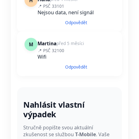
H
📍 PSČ 33101
Nejsou data, není signál
Odpovědět
Martina
před 5 měsíci
M
📍 PSČ 32100
Wifi
Odpovědět
Nahlásit vlastní
výpadek
Stručně popište svou aktuální
zkušenost se službou
T-Mobile
. Vaše