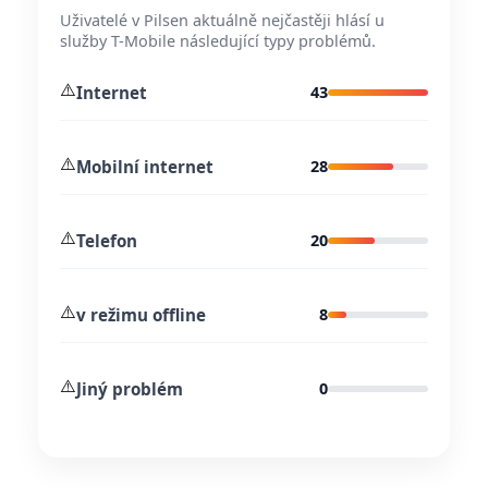
Uživatelé v Pilsen aktuálně nejčastěji hlásí u
služby T-Mobile následující typy problémů.
⚠️
Internet
43
⚠️
Mobilní internet
28
⚠️
Telefon
20
⚠️
v režimu offline
8
⚠️
Jiný problém
0