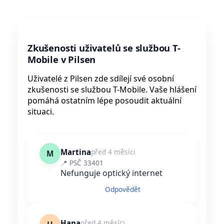
Zkušenosti uživatelů se službou T-
Mobile v Pilsen
Uživatelé z Pilsen zde sdílejí své osobní
zkušenosti se službou T-Mobile. Vaše hlášení
pomáhá ostatním lépe posoudit aktuální
situaci.
Martina
před 4 měsíci
M
📍 PSČ 33401
Nefunguje optický internet
Odpovědět
Hana
před 4 měsíci