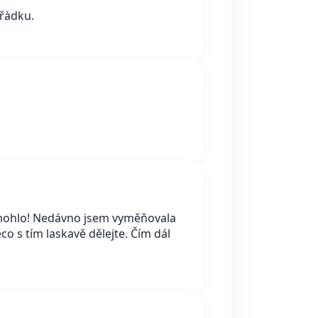
ořàdku.
pomohlo! Nedávno jsem vyměňovala
co s tím laskavě dělejte. Čím dál