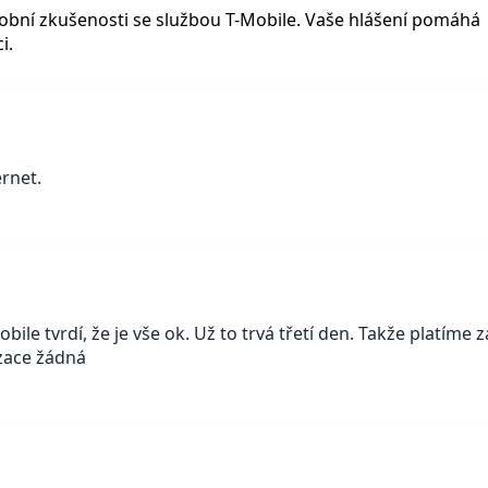
osobní zkušenosti se službou T-Mobile. Vaše hlášení pomáhá
i.
ernet.
ile tvrdí, že je vše ok. Už to trvá třetí den. Takže platíme za 
zace žádná