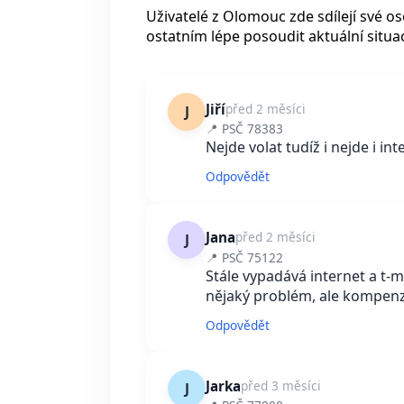
Uživatelé z Olomouc zde sdílejí své 
ostatním lépe posoudit aktuální situac
Jiří
před 2 měsíci
J
📍 PSČ 78383
Nejde volat tudíž i nejde i int
Odpovědět
Jana
před 2 měsíci
J
📍 PSČ 75122
Stále vypadává internet a t-mob
nějaký problém, ale kompen
Odpovědět
Jarka
před 3 měsíci
J