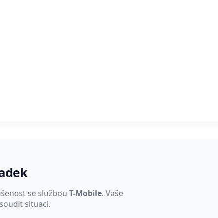
padek
ušenost se službou
T-Mobile
. Vaše
oudit situaci.