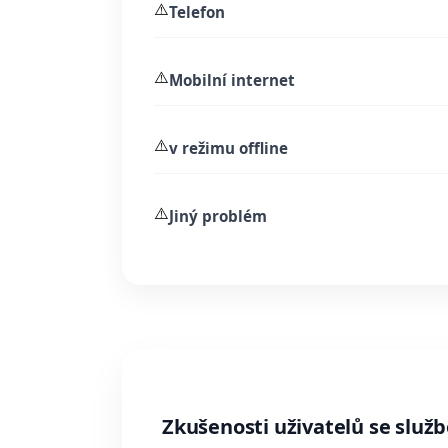
⚠️
Telefon
⚠️
Mobilní internet
⚠️
v režimu offline
⚠️
Jiný problém
Zkušenosti uživatelů se služ