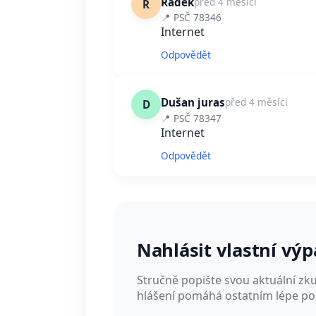
Radek
před 4 měsíci
R
📍 PSČ 78346
Internet
Odpovědět
Dušan juras
před 4 měsíci
D
📍 PSČ 78347
Internet
Odpovědět
Nahlásit vlastní vý
Stručně popište svou aktuální zk
hlášení pomáhá ostatním lépe pos