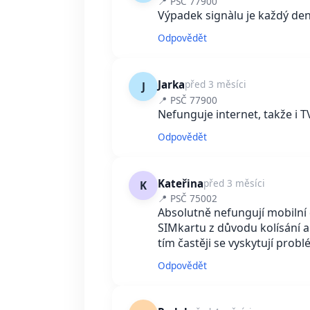
📍 PSČ 77900
Výpadek signàlu je každý den 
Odpovědět
Jarka
před 3 měsíci
J
📍 PSČ 77900
Nefunguje internet, takže i T
Odpovědět
Kateřina
před 3 měsíci
K
📍 PSČ 75002
Absolutně nefungují mobilní
SIMkartu z důvodu kolísání a 
tím častěji se vyskytují probl
Odpovědět