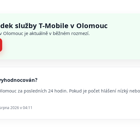
adek služby T-Mobile v Olomouc
ů v Olomouc je aktuálně v běžném rozmezí.
c vyhodnocován?
 Olomouc za posledních 24 hodin. Pokud je počet hlášení nízký ne
 srpna 2026 v 04:11