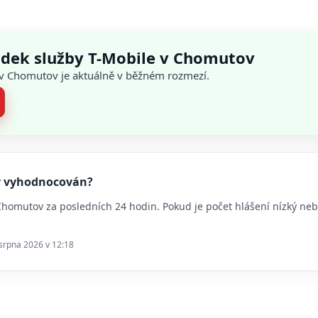
adek služby T-Mobile v Chomutov
ů v Chomutov je aktuálně v běžném rozmezí.
ov vyhodnocován?
 Chomutov za posledních 24 hodin. Pokud je počet hlášení nízký n
 srpna 2026 v 12:18