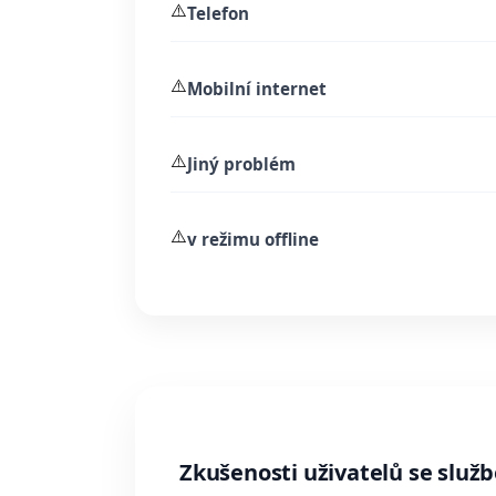
⚠️
Telefon
⚠️
Mobilní internet
⚠️
Jiný problém
⚠️
v režimu offline
Zkušenosti uživatelů se služ