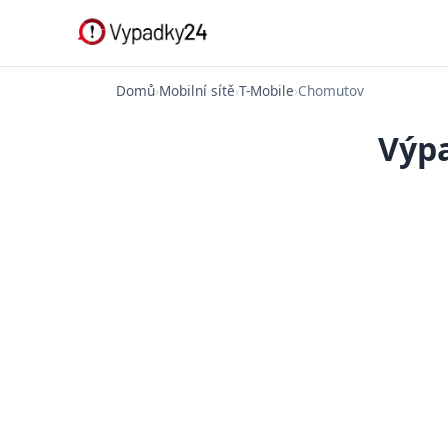
Domů
›
Mobilní sítě
›
T-Mobile
›
Chomutov
Výpa