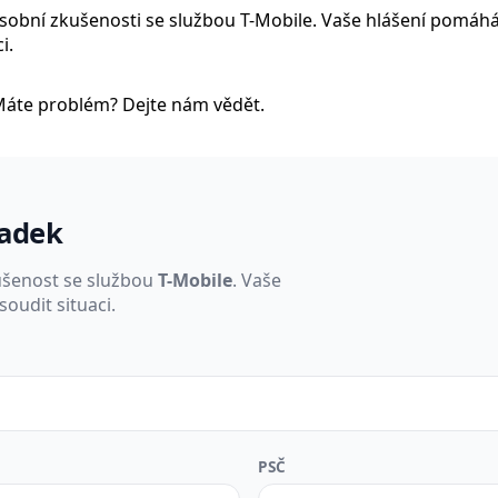
 osobní zkušenosti se službou T-Mobile. Vaše hlášení pomáh
i.
Máte problém? Dejte nám vědět.
padek
ušenost se službou
T-Mobile
. Vaše
oudit situaci.
PSČ